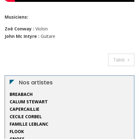
Musiciens:
Zoë Conway :
Violon
John Mc Intyre :
Guitare
Navigation
Talisk
de
l’article
Nos artistes
BREABACH
CALUM STEWART
CAPERCAILLIE
CECILE CORBEL
FAMILLE LEBLANC
FLOOK
GNOSS