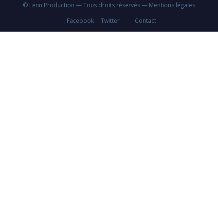
© Lenn Production — Tous droits réservés —
Mentions légales
Facebook
Twitter
Contact