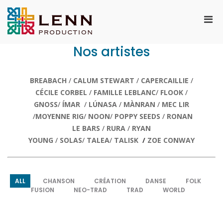
Aller
au
Men
contenu
Lenn Production
Agence artistique spécialisée dans les
prin
musiques celtiques
pou
Nos artistes
mobi
BREABACH
/
CALUM STEWART
/
CAPERCAILLIE
/
CÉCILE CORBEL
/
FAMILLE LEBLANC
/
FLOOK
/
GNOSS
/
ÍMAR
/
LÚNASA
/
MÀNRAN
/
MEC LIR
/
MOYENNE RIG
/
NOON
/
POPPY SEEDS
/
RONAN
LE BARS
/
RURA
/
RYAN
YOUNG
/
SOLAS
/
TALEA
/
TALISK
/
ZOE CONWAY
ALL
CHANSON
CRÉATION
DANSE
FOLK
FUSION
NEO-TRAD
TRAD
WORLD