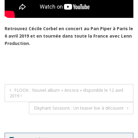
Retrouvez Cécile Corbel en concert au Pan Piper à Paris le
6 avril 2019 et en tournée dans toute la France avec Lenn
Production.
Navigation
FLOOK : Nouvel album « Ancora » disponible le 12 avril
2019 !
de
Elephant Sessions : Un teaser live à découvrir
l’article