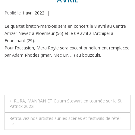
Publié le
1 avril 2022
Le quartet breton-manxois sera en concert le 8 avril au Centre
Amzer Nevez à Ploemeur (56) et le 09 avril à l’Archipel à
Fouesnant (29).
Pour l’occasion, Mera Royle sera exceptionnellement remplacée
par Adam Rhodes (Imar, Mec Lir, …) au bouzouki.
Navigation
RURA, MANRAN ET Calum Stewart en tournée sur la St
Patrick 2022!
de
Retrouvez nos artistes sur les scènes et festivals de l’été !
l’article