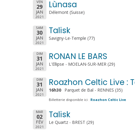
Lùnasa
VEN
29
JAN
Délemont (Suisse)
2021
Talisk
SAM
30
JAN
Savigny-Le-Temple (77)
2021
RONAN LE BARS
DIM
31
JAN
L'Ellipse - MOELAN-SUR-MER (29)
2021
Roazhon Celtic Live : T
DIM
31
JAN
16h30
Parquet de Bal - RENNES (35)
2021
Billetterie disponible ici :
Roazhon Celtic Live
Talisk
MAR
02
FÉV
Le Quartz - BREST (29)
2021