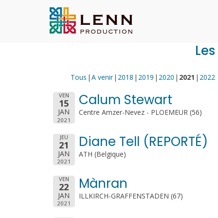
Lenn Production
Agence artistique spécialisé
Aller
Les
au
contenu
Tous
A venir
2018
2019
2020
2021
2022
Calum Stewart
VEN
15
JAN
Centre Amzer-Nevez - PLOEMEUR (56)
2021
Diane Tell (REPORTÉ)
JEU
21
JAN
ATH (Belgique)
2021
Mànran
VEN
22
JAN
ILLKIRCH-GRAFFENSTADEN (67)
2021