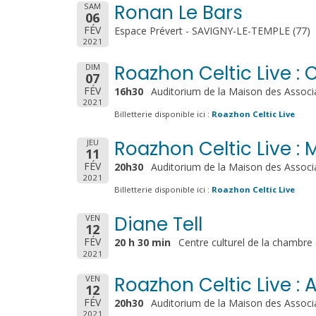
Ronan Le Bars
SAM
06
FÉV
Espace Prévert - SAVIGNY-LE-TEMPLE (77)
2021
Roazhon Celtic Live : 
DIM
07
FÉV
16h30
Auditorium de la Maison des Associ
2021
Billetterie disponible ici :
Roazhon Celtic Live
Roazhon Celtic Live :
JEU
11
FÉV
20h30
Auditorium de la Maison des Associ
2021
Billetterie disponible ici :
Roazhon Celtic Live
Diane Tell
VEN
12
FÉV
20 h 30 min
Centre culturel de la chambre
2021
Roazhon Celtic Live : 
VEN
12
FÉV
20h30
Auditorium de la Maison des Associ
2021