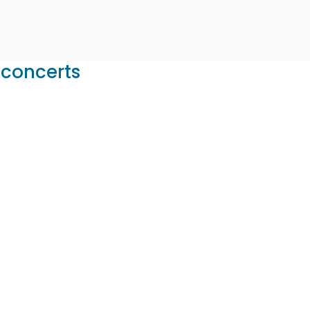
e dans les musiques celtiques
 concerts