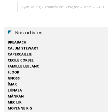
de
Ryan Young – Tournée en Bretagne – Mars 2024
l’article
Nos artistes
BREABACH
CALUM STEWART
CAPERCAILLIE
CECILE CORBEL
FAMILLE LEBLANC
FLOOK
GNOSS
ÍMAR
LÚNASA
MÀNRAN
MEC LIR
MOYENNE RIG