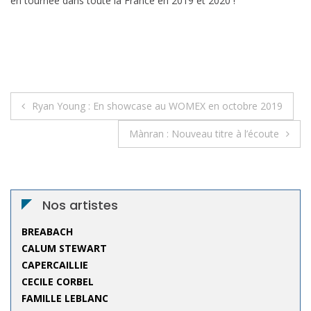
en tournée dans toute la France en 2019 et 2020 !
Navigation
Ryan Young : En showcase au WOMEX en octobre 2019
de
Mànran : Nouveau titre à l’écoute
l’article
Nos artistes
BREABACH
CALUM STEWART
CAPERCAILLIE
CECILE CORBEL
FAMILLE LEBLANC