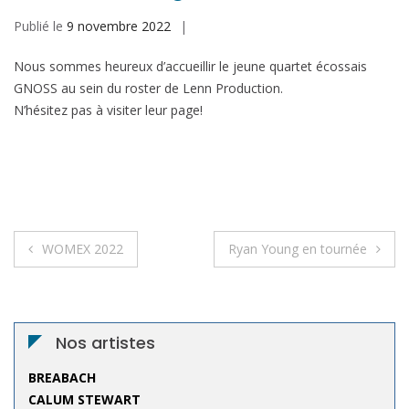
Publié le
9 novembre 2022
Nous sommes heureux d’accueillir le jeune quartet écossais
GNOSS au sein du roster de Lenn Production.
N’hésitez pas à visiter leur page!
Navigation
WOMEX 2022
Ryan Young en tournée
de
l’article
Nos artistes
BREABACH
CALUM STEWART