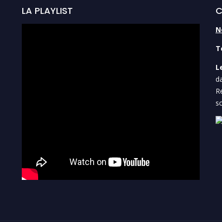
LA PLAYLIST
C
N
Te
L
da
Re
sc