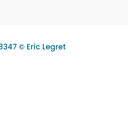
e dans les musiques celtiques
347 © Eric Legret